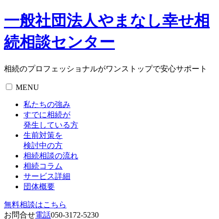
一般社団法人やまなし幸せ相
続相談センター
相続のプロフェッショナルがワンストップで安心サポート
MENU
私たちの強み
すでに相続が
発生している方
生前対策を
検討中の方
相続相談の流れ
相続コラム
サービス詳細
団体概要
無料相談
はこちら
お問合せ
電話
050-3172-5230