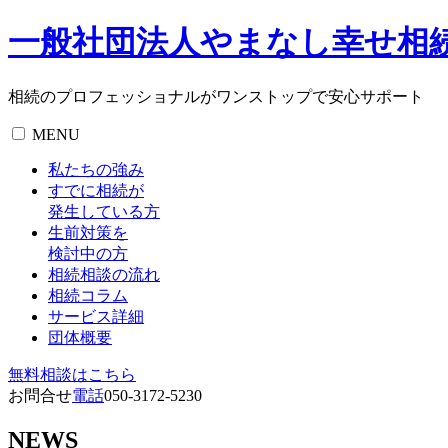
一般社団法人やまなし幸せ相
相続のプロフェッショナルがワンストップで安心サポート
MENU
私たちの強み
すでに相続が
発生している方
生前対策を
検討中の方
相続相談の流れ
相続コラム
サービス詳細
団体概要
無料相談
はこちら
お問合せ
電話
050-3172-5230
NEWS