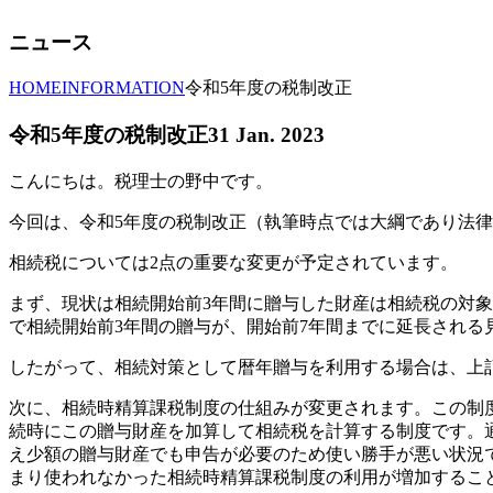
ニュース
HOME
INFORMATION
令和5年度の税制改正
令和5年度の税制改正
31 Jan. 2023
こんにちは。税理士の野中です。
今回は、令和5年度の税制改正（執筆時点では大綱であり法
相続税については2点の重要な変更が予定されています。
まず、現状は相続開始前3年間に贈与した財産は相続税の対象
で相続開始前3年間の贈与が、開始前7年間までに延長される
したがって、相続対策として暦年贈与を利用する場合は、上
次に、相続時精算課税制度の仕組みが変更されます。この制度は
続時にこの贈与財産を加算して相続税を計算する制度です。
え少額の贈与財産でも申告が必要のため使い勝手が悪い状況で
まり使われなかった相続時精算課税制度の利用が増加するこ