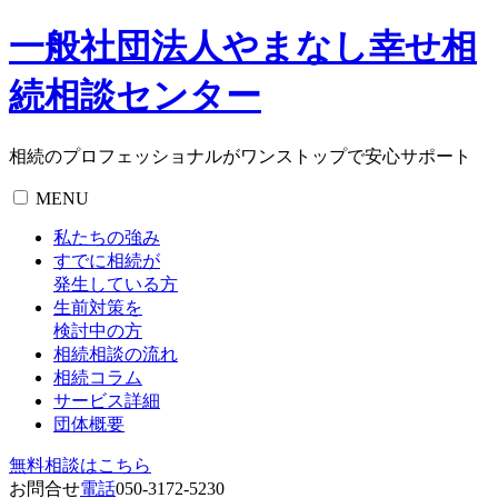
一般社団法人やまなし幸せ相
続相談センター
相続のプロフェッショナルがワンストップで安心サポート
MENU
私たちの強み
すでに相続が
発生している方
生前対策を
検討中の方
相続相談の流れ
相続コラム
サービス詳細
団体概要
無料相談
はこちら
お問合せ
電話
050-3172-5230